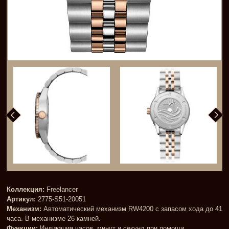
Коллекция:
Freelancer
Артикул:
2775-S51-20051
Механизм:
Автоматический механизм RW4200 с запасом хода до 41
часа. В механизме 26 камней.
Функции:
Индикация часов, минут и секунд при помощи